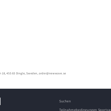
n 18, 455 83 Dingle, Sweden, order@newwave.se
Suchen
Teilnahmebedingungen Sportc