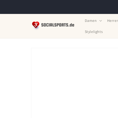
Direkt
zum
Inhalt
Damen
Herre
Stylelights
Zu
Produktinformationen
springen