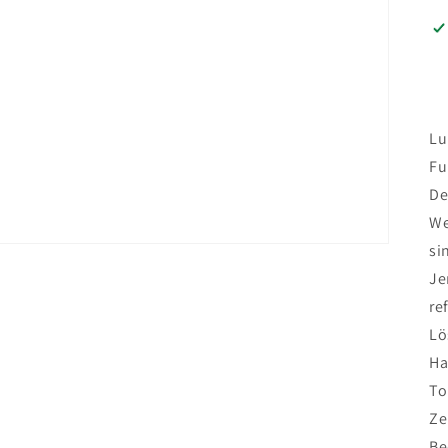
Lu
Fu
De
We
si
Je
re
Lö
Ha
To
Ze
Be