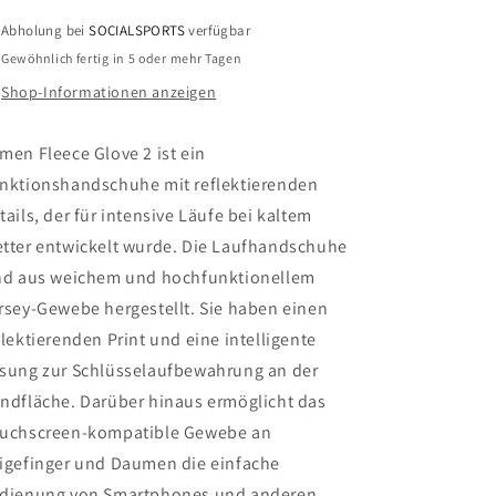
warmer
warmer
Abholung bei
SOCIALSPORTS
verfügbar
Handschuh
Handschuh
Gewöhnlich fertig in 5 oder mehr Tagen
Shop-Informationen anzeigen
men Fleece Glove 2 ist ein
nktionshandschuhe mit reflektierenden
tails, der für intensive Läufe bei kaltem
tter entwickelt wurde. Die Laufhandschuhe
nd aus weichem und hochfunktionellem
rsey-Gewebe hergestellt. Sie haben einen
flektierenden Print und eine intelligente
sung zur Schlüsselaufbewahrung an der
ndfläche. Darüber hinaus ermöglicht das
uchscreen-kompatible Gewebe an
igefinger und Daumen die einfache
dienung von Smartphones und anderen