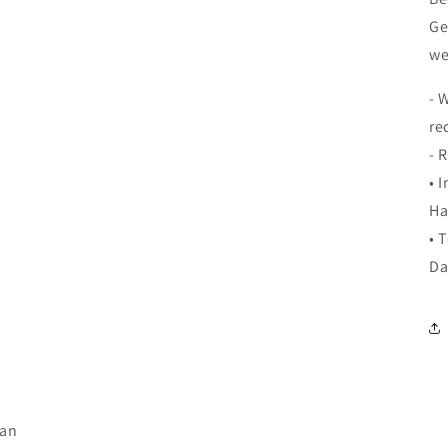
Ge
we
- 
re
- 
• 
Ha
• 
D
tan