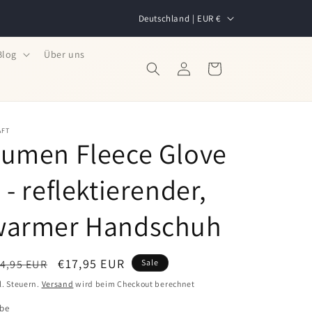
L
Deutschland | EUR €
a
n
Blog
Über uns
Einloggen
Warenkorb
d
/
R
AFT
e
Lumen Fleece Glove
g
 - reflektierender,
i
o
warmer Handschuh
n
ormaler
Verkaufspreis
€17,95 EUR
4,95 EUR
Sale
eis
l. Steuern.
Versand
wird beim Checkout berechnet
rbe