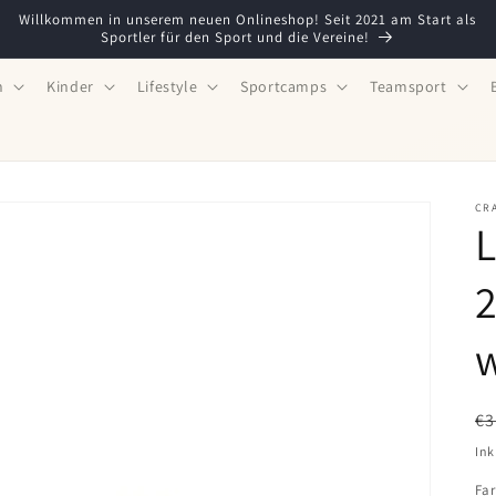
Willkommen in unserem neuen Onlineshop! Seit 2021 am Start als
Sportler für den Sport und die Vereine!
n
Kinder
Lifestyle
Sportcamps
Teamsport
CR
2
N
€3
Pr
Ink
Fa