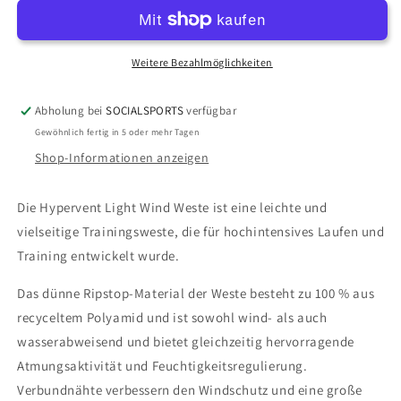
Light
Light
Wind
Wind
Vest
Vest
W
W
Weitere Bezahlmöglichkeiten
-
-
Trainingsweste
Trainingsweste
Abholung bei
SOCIALSPORTS
verfügbar
Gewöhnlich fertig in 5 oder mehr Tagen
Shop-Informationen anzeigen
Die Hypervent Light Wind Weste ist eine leichte und
vielseitige Trainingsweste, die für hochintensives Laufen und
Training entwickelt wurde.
Das dünne Ripstop-Material der Weste besteht zu 100 % aus
recyceltem Polyamid und ist sowohl wind- als auch
wasserabweisend und bietet gleichzeitig hervorragende
Atmungsaktivität und Feuchtigkeitsregulierung.
Verbundnähte verbessern den Windschutz und eine große