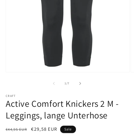
Medien
M
1
2
in
in
von
1
/
7
Modal
M
öffnen
ö
CRAFT
Active Comfort Knickers 2 M -
Leggings, lange Unterhose
Normaler
Verkaufspreis
€29,58 EUR
€44,95 EUR
Sale